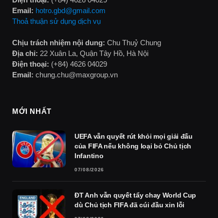
Email:
hotro.gbd@gmail.com
Thoả thuận sử dụng dịch vụ
Chịu trách nhiệm nội dung:
Chu Thuỷ Chung
Địa chỉ:
22 Xuân La, Quận Tây Hồ, Hà Nội
Điện thoại:
(+84) 4626 04029
Email:
chung.chu@maxgroup.vn
MỚI NHẤT
UEFA vẫn quyết rút khỏi mọi giải đấu
của FIFA nếu không loại bỏ Chủ tịch
Infantino
07/08/2026
ĐT Anh vẫn quyết tẩy chay World Cup
dù Chủ tịch FIFA đã cúi đầu xin lỗi