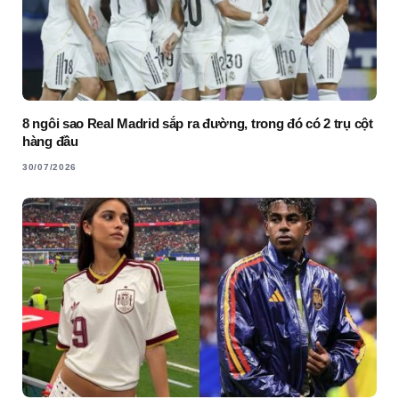
8 ngôi sao Real Madrid sắp ra đường, trong đó có 2 trụ cột
hàng đầu
30/07/2026