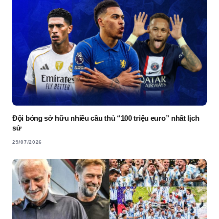
Đội bóng sở hữu nhiều cầu thủ “100 triệu euro” nhất lịch
sử
29/07/2026