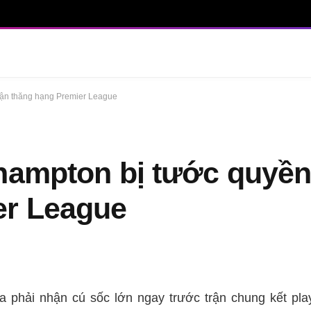
trận thăng hạng Premier League
hampton bị tước quyền
er League
 phải nhận cú sốc lớn ngay trước trận chung kết play-