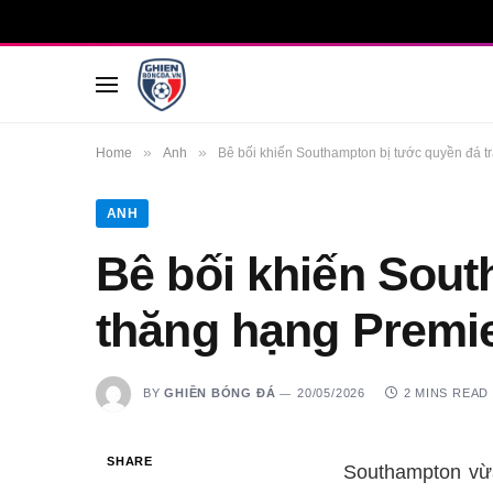
»
»
Home
Anh
Bê bối khiến Southampton bị tước quyền đá 
ANH
Bê bối khiến Sout
thăng hạng Premi
BY
GHIỀN BÓNG ĐÁ
20/05/2026
2 MINS READ
SHARE
Southampton vừa