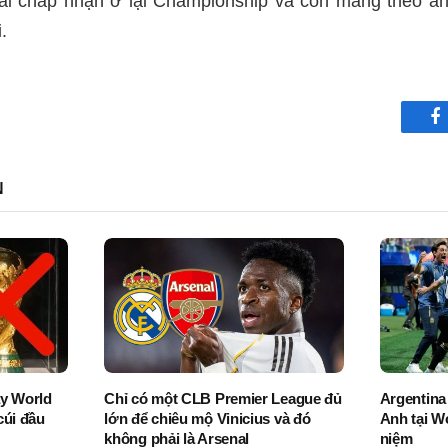
i chấp nhận ở lại Championship và còn mang theo á
.
F
N
ay World
Chỉ có một CLB Premier League đủ
Argentina
cúi đầu
lớn để chiêu mộ Vinicius và đó
Anh tại W
không phải là Arsenal
niệm