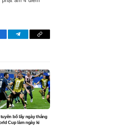
n phạt âm 4 điểm
acebook
Telegram
Copy
Link
 tuyên bố lấy ngày thắng
orld Cup làm ngày kỉ