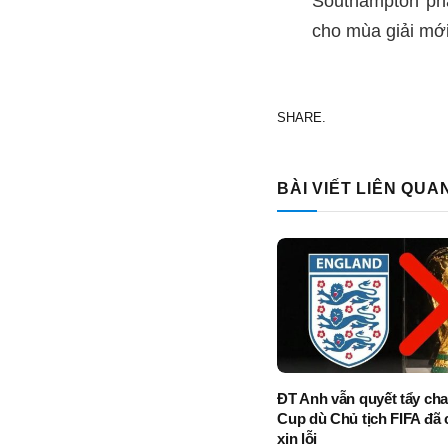
Southampton phả
cho mùa giải mới
SHARE.
BÀI VIẾT LIÊN QUA
ĐT Anh vẫn quyết tẩy ch
Cup dù Chủ tịch FIFA đã 
xin lỗi