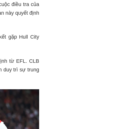
cuộc điều tra của
an này quyết định
ết gặp Hull City
định từ EFL. CLB
 duy trì sự trung