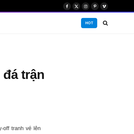
Facebook
X
Instagram
Pinterest
Vimeo
(Twitter)
HOT
 đá trận
off tranh vé lên