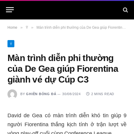
»
»
Home
Ý
Màn trình diễn phi thường của De Gea giúp Fiorentina giành vé dự Cúp C3
Ý
Màn trình diễn phi thường
của De Gea giúp Fiorentina
giành vé dự Cúp C3
BY
GHIỀN BÓNG ĐÁ
30/08/2024
2 MINS READ
David de Gea có màn trình diễn khó tin giúp 9
người Fiorentina thắng kịch tính ở trận lượt về
vòng play-off cuối cùng Conference League.