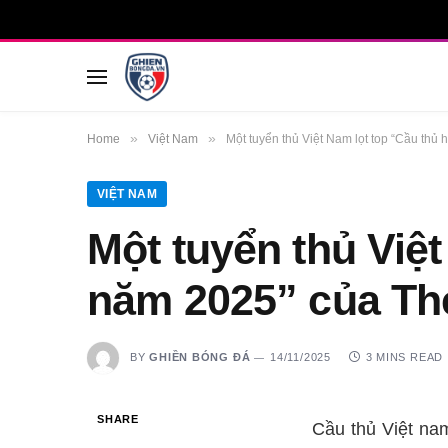
»
»
Home
Việt Nam
Một tuyển thủ Việt Nam lọt top “Cầu thủ
VIỆT NAM
Một tuyển thủ Việt
năm 2025” của Th
BY
GHIỀN BÓNG ĐÁ
14/11/2025
3 MINS READ
SHARE
Cầu thủ Việt na