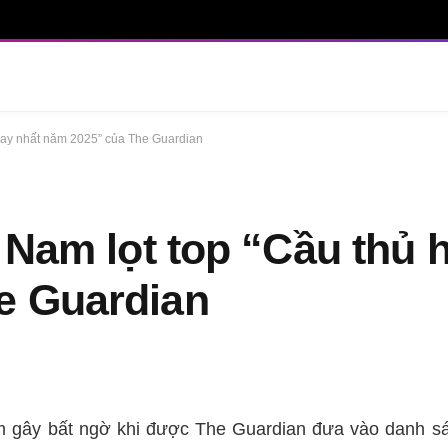
 hay nhất năm 2025” của The Guardian
 Nam lọt top “Cầu thủ 
e Guardian
m gây bất ngờ khi được The Guardian đưa vào danh s