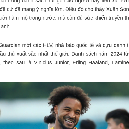
ặt trong danh sách rút gọn 40 người hay tiến xa hơn
 đề cử đã mang ý nghĩa lớn. Điều đó cho thấy Xuân Son
gười hâm mộ trong nước, mà còn đủ sức khiến truyền th
 anh.
uardian mời các HLV, nhà báo quốc tế và cựu danh t
cầu thủ xuất sắc nhất thế giới. Danh sách năm 2024 từ
 theo sau là Vinicius Junior, Erling Haaland, Lami