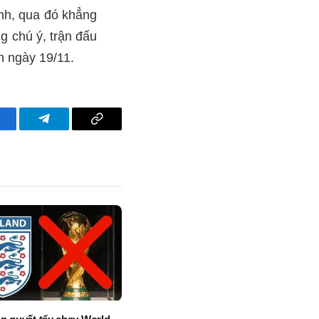
ình, qua đó khẳng
g chú ý, trận đấu
h ngày 19/11.
acebook
Telegram
Copy
Link