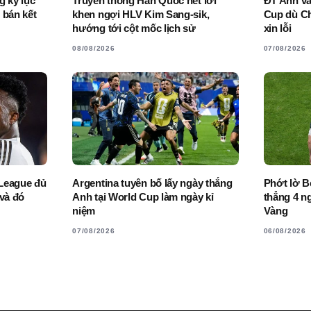
g kỷ lục
Truyền thông Hàn Quốc hết lời
ĐT Anh vẫ
 bán kết
khen ngợi HLV Kim Sang-sik,
Cup dù Ch
hướng tới cột mốc lịch sử
xin lỗi
08/08/2026
07/08/2026
League đủ
Argentina tuyên bố lấy ngày thắng
Phớt lờ B
 và đó
Anh tại World Cup làm ngày kỉ
thẳng 4 n
niệm
Vàng
07/08/2026
06/08/2026