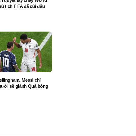
n quyết tẩy chay World
ủ tịch FIFA đã cúi đầu
ellingham, Messi chỉ
gười sẽ giành Quả bóng