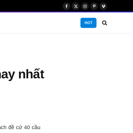
Facebook
X
Instagram
Pinterest
Vimeo
(Twitter)
HOT
hay nhất
ách đề cử 40 cầu