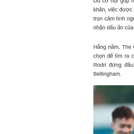
Dù cơ hội góp m
khăn, việc được
trọn cảm tình n
nhận dấu ấn của
Hằng năm, The G
chọn để tìm ra 
Rodri đứng đầu,
Bellingham.