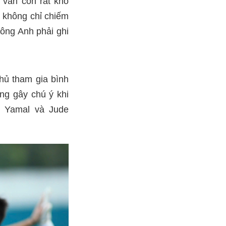
 vẫn còn rất khó
 không chỉ chiếm
ông Anh phải ghi
hủ tham gia bình
ng gây chú ý khi
ne Yamal và Jude