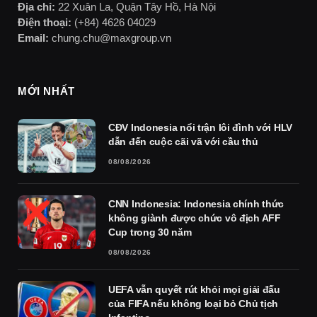
Địa chỉ:
22 Xuân La, Quận Tây Hồ, Hà Nội
Điện thoại:
(+84) 4626 04029
Email:
chung.chu@maxgroup.vn
MỚI NHẤT
CĐV Indonesia nổi trận lôi đình với HLV
dẫn đến cuộc cãi vã với cầu thủ
08/08/2026
CNN Indonesia: Indonesia chính thức
không giành được chức vô địch AFF
Cup trong 30 năm
08/08/2026
UEFA vẫn quyết rút khỏi mọi giải đấu
của FIFA nếu không loại bỏ Chủ tịch