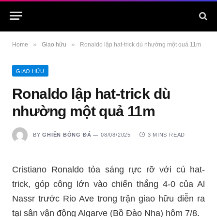
»
»
Home
Giao hữu
Ronaldo lập hat-trick dù nhường một quả 11m
GIAO HỮU
Ronaldo lập hat-trick dù
nhường một quả 11m
BY
GHIỀN BÓNG ĐÁ
08/08/2025
3 MINS READ
Cristiano Ronaldo tỏa sáng rực rỡ với cú hat-
trick, góp công lớn vào chiến thắng 4-0 của Al
Nassr trước Rio Ave trong trận giao hữu diễn ra
tại sân vận động Algarve (Bồ Đào Nha) hôm 7/8.