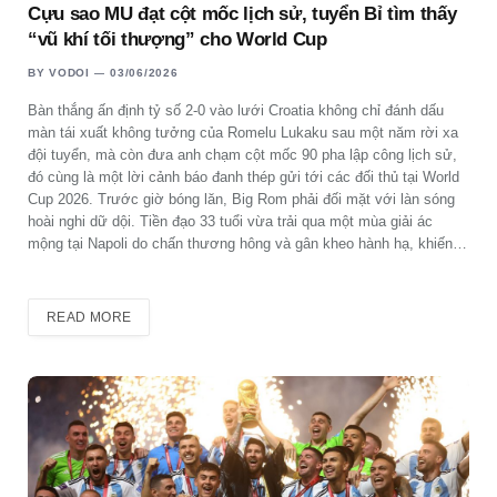
Cựu sao MU đạt cột mốc lịch sử, tuyển Bỉ tìm thấy
“vũ khí tối thượng” cho World Cup
BY
VODOI
03/06/2026
Bàn thắng ấn định tỷ số 2-0 vào lưới Croatia không chỉ đánh dấu
màn tái xuất không tưởng của Romelu Lukaku sau một năm rời xa
đội tuyển, mà còn đưa anh chạm cột mốc 90 pha lập công lịch sử,
đó cùng là một lời cảnh báo đanh thép gửi tới các đối thủ tại World
Cup 2026. Trước giờ bóng lăn, Big Rom phải đối mặt với làn sóng
hoài nghi dữ dội. Tiền đạo 33 tuổi vừa trải qua một mùa giải ác
mộng tại Napoli do chấn thương hông và gân kheo hành hạ, khiến…
READ MORE