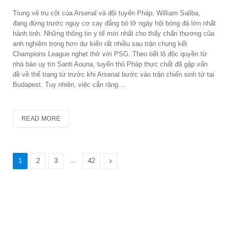
Trung vệ trụ cột của Arsenal và đội tuyển Pháp, William Saliba,
đang đứng trước nguy cơ cay đắng bỏ lỡ ngày hội bóng đá lớn nhất
hành tinh. Những thông tin y tế mới nhất cho thấy chấn thương của
anh nghiêm trọng hơn dự kiến rất nhiều sau trận chung kết
Champions League nghẹt thở với PSG. Theo tiết lộ độc quyền từ
nhà báo uy tín Santi Aouna, tuyển thủ Pháp thực chất đã gặp vấn
đề về thể trạng từ trước khi Arsenal bước vào trận chiến sinh tử tại
Budapest. Tuy nhiên, việc cắn răng…
READ MORE
…
Next
1
2
3
42