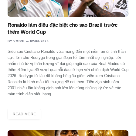
Ronaldo làm điều đặc biệt cho sao Brazil trước
thềm World Cup
BY
VODOI
02/06/2026
Siêu sao Cristiano Ronaldo vừa mang đến một niềm an ủi tinh thần
cực lớn cho Rodrygo trong giai đoạn tối tăm nhất sự nghiệp. Lời
nhắn nhủ từ vị thần tượng vĩ đại giúp ngôi sao của Real Madrid có
thêm điểm tựa để vượt qua nỗi đau lỡ hẹn với chiến dịch World Cup
2026. Rodrygo từ lâu đã không hề giấu giếm việc xem Cristiano
Ronaldo là hình mẫu tối thượng để noi theo. Tiền đạo sinh năm
2001 nhiều lần khẳng định anh lớn lên cùng những ký ức về các
màn trình diễn siêu hạng…
READ MORE