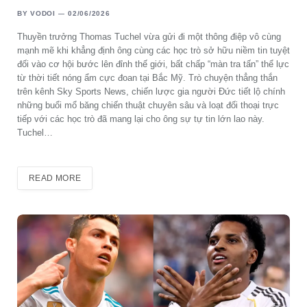
BY
VODOI
02/06/2026
Thuyền trưởng Thomas Tuchel vừa gửi đi một thông điệp vô cùng
mạnh mẽ khi khẳng định ông cùng các học trò sở hữu niềm tin tuyệt
đối vào cơ hội bước lên đỉnh thế giới, bất chấp “màn tra tấn” thể lực
từ thời tiết nóng ẩm cực đoan tại Bắc Mỹ. Trò chuyện thẳng thắn
trên kênh Sky Sports News, chiến lược gia người Đức tiết lộ chính
những buổi mổ băng chiến thuật chuyên sâu và loạt đối thoại trực
tiếp với các học trò đã mang lại cho ông sự tự tin lớn lao này.
Tuchel…
READ MORE