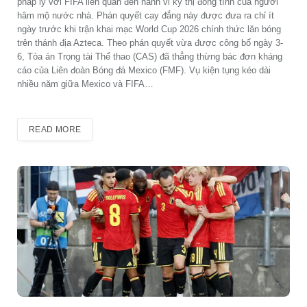
pháp lý với FIFA liên quan đến hành vi kỳ thị đồng tính của người
hâm mộ nước nhà. Phán quyết cay đắng này được đưa ra chỉ ít
ngày trước khi trận khai mạc World Cup 2026 chính thức lăn bóng
trên thánh địa Azteca. Theo phán quyết vừa được công bố ngày 3-
6, Tòa án Trọng tài Thể thao (CAS) đã thẳng thừng bác đơn kháng
cáo của Liên đoàn Bóng đá Mexico (FMF). Vụ kiện tụng kéo dài
nhiều năm giữa Mexico và FIFA…
READ MORE