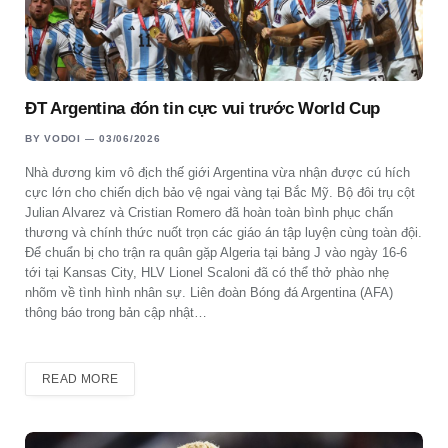
ĐT Argentina đón tin cực vui trước World Cup
BY
VODOI
03/06/2026
Nhà đương kim vô địch thế giới Argentina vừa nhận được cú hích
cực lớn cho chiến dịch bảo vệ ngai vàng tại Bắc Mỹ. Bộ đôi trụ cột
Julian Alvarez và Cristian Romero đã hoàn toàn bình phục chấn
thương và chính thức nuốt trọn các giáo án tập luyện cùng toàn đội.
Để chuẩn bị cho trận ra quân gặp Algeria tại bảng J vào ngày 16-6
tới tại Kansas City, HLV Lionel Scaloni đã có thể thở phào nhẹ
nhõm về tình hình nhân sự. Liên đoàn Bóng đá Argentina (AFA)
thông báo trong bản cập nhật…
READ MORE