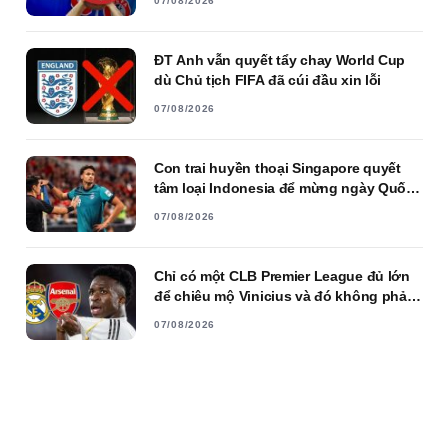
07/08/2026
ĐT Anh vẫn quyết tẩy chay World Cup
dù Chủ tịch FIFA đã cúi đầu xin lỗi
07/08/2026
Con trai huyền thoại Singapore quyết
tâm loại Indonesia để mừng ngày Quốc
khánh
07/08/2026
Chỉ có một CLB Premier League đủ lớn
để chiêu mộ Vinicius và đó không phải
là Arsenal
07/08/2026