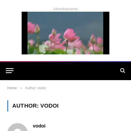
Advertisements
»
Home
Author: vodoi
AUTHOR:
VODOI
vodoi