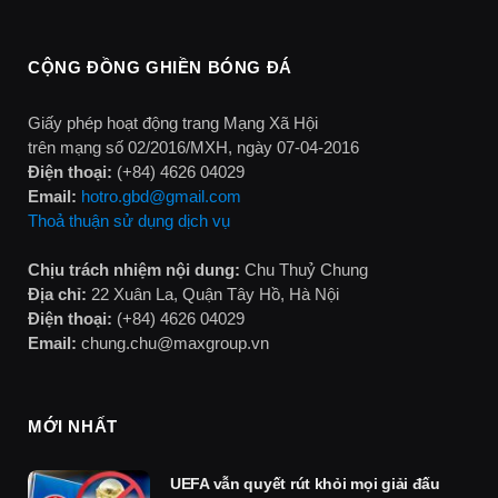
CỘNG ĐỒNG GHIỀN BÓNG ĐÁ
Giấy phép hoạt động trang Mạng Xã Hội
trên mạng số 02/2016/MXH, ngày 07-04-2016
Điện thoại:
(+84) 4626 04029
Email:
hotro.gbd@gmail.com
Thoả thuận sử dụng dịch vụ
Chịu trách nhiệm nội dung:
Chu Thuỷ Chung
Địa chỉ:
22 Xuân La, Quận Tây Hồ, Hà Nội
Điện thoại:
(+84) 4626 04029
Email:
chung.chu@maxgroup.vn
MỚI NHẤT
UEFA vẫn quyết rút khỏi mọi giải đấu