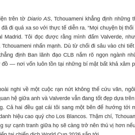
iện trên tờ
Diario AS
, Tchouameni khẳng định những th
đã đi quá xa so với thực tế diễn ra. “Mọi chuyện bị thổi
l Madrid. Tôi đọc được rằng mình đấm Valverde, nh
”, Tchouameni nhấn mạnh. Dù từ chối đi sâu vào chi tiết 
khẳng định Ban lãnh đạo CLB nắm rõ ngọn ngành nhữ
 đồ — nơi vốn luôn tồn tại những bí mật bất khả xâm 
oài nghi về một cuộc rạn nứt không thể cứu vãn, ngô
uan hệ giữa anh và Valverde vẫn đang tốt đẹp dựa trên
g. Cả hai đều gạt cái tôi sang một bên để hướng tới 
anh hiệu cao quý cho Los Blancos. Thậm chí, Tchoua
g sự cạnh tranh giữa họ sẽ càng trở nên thú vị hơn nế
tiếp tại chiến dịch World Cup 2026 sắp tới.