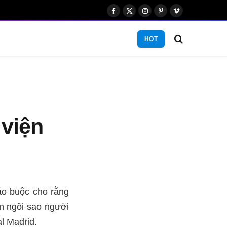
Facebook
X
Instagram
Pinterest
Vimeo
(Twitter)
HOT
 viện
áo buộc cho rằng
ên ngôi sao người
l Madrid.