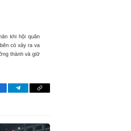
hản khi hội quân
 bên có xảy ra va
ưởng thành và giữ
acebook
Telegram
Copy
Link