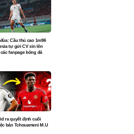
 đùa: Cầu thủ cao 1m96
sia tự gửi CV xin lên
 các fanpage bóng đá
d ra quyết định cuối
iệc bán Tchouameni M.U