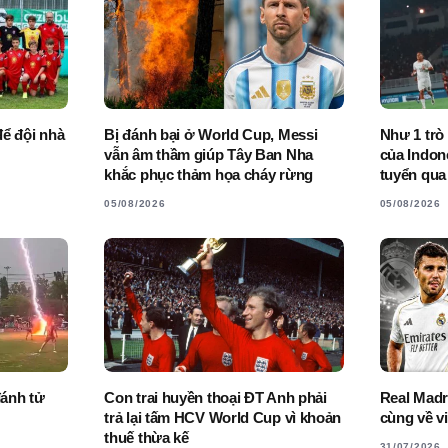
để đội nhà
Bị đánh bại ở World Cup, Messi
Như 1 trò
vẫn âm thầm giúp Tây Ban Nha
của Indone
khắc phục thảm họa cháy rừng
tuyển qua
05/08/2026
05/08/2026
đánh tử
Con trai huyền thoại ĐT Anh phải
Real Madri
trả lại tấm HCV World Cup vì khoản
cùng về v
thuế thừa kế
31/07/2026