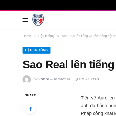
»
»
Home
Hậu trường
Sao Real lên tiếng vụ ‘tẩn’ đồng đội n
HẬU TRƯỜNG
Sao Real lên tiếng
BY
VODOI
01/06/2026
2 MINS READ
SHARE
Tiền vệ Aurélie
anh đã hành hung
Pháp công khai l