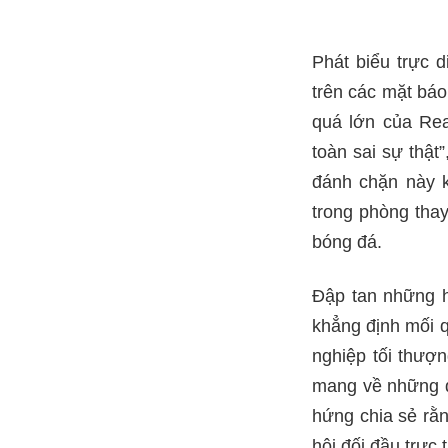
Phát biểu trực d
trên các mặt báo 
quá lớn của Rea
toàn sai sự thật
đánh chặn này 
trong phòng thay
bóng đá.
Đập tan những h
khẳng định mối q
nghiệp tối thượn
mang về những d
hứng chia sẻ rằn
hội đối đầu trực 