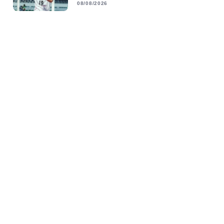
08/08/2026