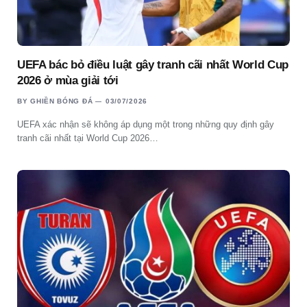
UEFA bác bỏ điều luật gây tranh cãi nhất World Cup
2026 ở mùa giải tới
BY
GHIỀN BÓNG ĐÁ
03/07/2026
UEFA xác nhận sẽ không áp dụng một trong những quy định gây
tranh cãi nhất tại World Cup 2026…