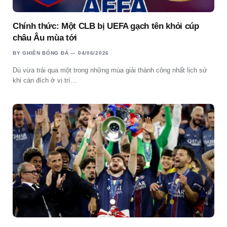
Chính thức: Một CLB bị UEFA gạch tên khỏi cúp
châu Âu mùa tới
BY
GHIỀN BÓNG ĐÁ
04/06/2026
Dù vừa trải qua một trong những mùa giải thành công nhất lịch sử
khi cán đích ở vị trí…