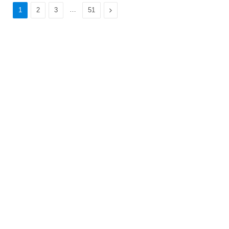
…
Next
1
2
3
51