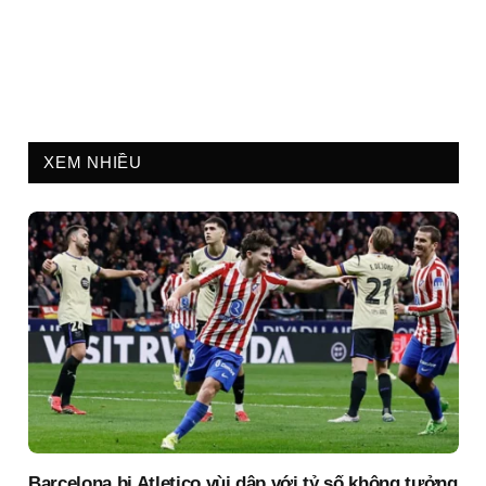
XEM NHIỀU
Barcelona bị Atletico vùi dập với tỷ số không tưởng