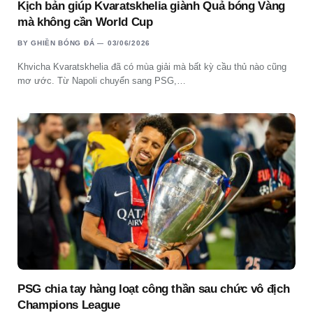
Kịch bản giúp Kvaratskhelia giành Quả bóng Vàng
mà không cần World Cup
BY
GHIỀN BÓNG ĐÁ
03/06/2026
Khvicha Kvaratskhelia đã có mùa giải mà bất kỳ cầu thủ nào cũng
mơ ước. Từ Napoli chuyển sang PSG,…
PSG chia tay hàng loạt công thần sau chức vô địch
Champions League