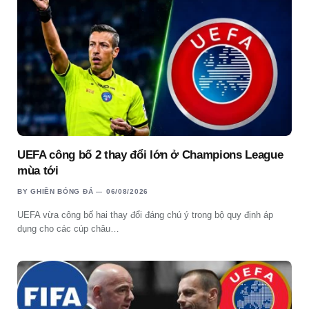
UEFA công bố 2 thay đổi lớn ở Champions League
mùa tới
BY
GHIỀN BÓNG ĐÁ
06/08/2026
UEFA vừa công bố hai thay đổi đáng chú ý trong bộ quy định áp
dụng cho các cúp châu…